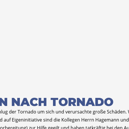
N NACH TORNADO
hlug der Tornado um sich und verursachte große Schäden. 
nd auf Eigeninitiative sind die Kollegen Herrn Hagemann u
orbereitung) zur Hilfe geeilt und haben tatkräftig bei den 