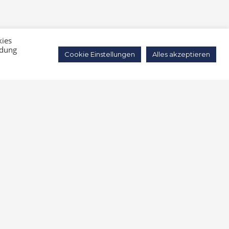
Barrierefreiheitserklärung
kies
Impressum
ndung
Cookie Einstellungen
Alles akzeptieren
Datenschutz