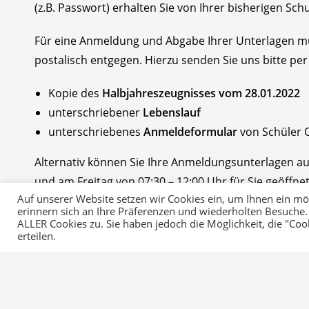
(z.B. Passwort) erhalten Sie von Ihrer bisherigen Sc
Für eine Anmeldung und Abgabe Ihrer Unterlagen mü
postalisch entgegen. Hierzu senden Sie uns bitte per
Kopie des
Halbjahreszeugnisses vom 28.01.2022
unterschriebener
Lebenslauf
unterschriebenes
Anmeldeformular
von Schüler O
Alternativ können Sie Ihre Anmeldungsunterlagen au
und am Freitag von 07:30 – 12:00 Uhr für Sie geöffnet
Auf unserer Website setzen wir Cookies ein, um Ihnen ein mögl
erinnern sich an Ihre Präferenzen und wiederholten Besuche.
Für eine persönliche Beratung in der Schule stehen I
ALLER Cookies zu. Sie haben jedoch die Möglichkeit, die "Co
16:00 Uhr zur Verfügung. Kommen Sie hierzu bitte i
erteilen.
Falls Sie Fragen zum Anmeldungsprozess haben, nutz
Rückruf durch unsere Berater zu hinterlassen.