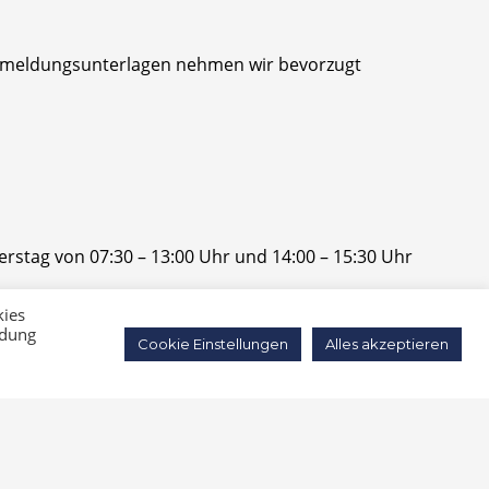
 Anmeldungsunterlagen nehmen wir bevorzugt
stag von 07:30 – 13:00 Uhr und 14:00 – 15:30 Uhr
kies
ndung
2. Beraterinnen und Berater in der Zeit von 14:30 –
Cookie Einstellungen
Alles akzeptieren
 links).
ragen zu stellen oder eine Telefonnummer für einen