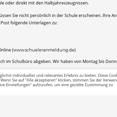
hule oder direkt mit den Halbjahreszeugnissen.
ssen Sie nicht persönlich in der Schule erscheinen. Ihre
 Post folgende Unterlagen zu:
nline (
)
www.schueleranmeldung.de
ch im Schulbüro abgeben. Wir haben von Montag bis Donner
.
ichst individuelles und relevantes Erlebnis zu bieten. Diese Coo
 Wenn Sie auf "Alle akzeptieren" klicken, stimmen Sie der Verwe
hnen in der letzten Anmeldewoche am 14.02., 15.02. und 17.0
okie-Einstellungen" aufzurufen, um eine gezielte Zustimmung zu
n den Raum BE07 (Eingang Schützenweg 6, Treppe hoch, Raum
en Sie bitte die E-Mailadresse
, um F
beratung@rvwbk.de