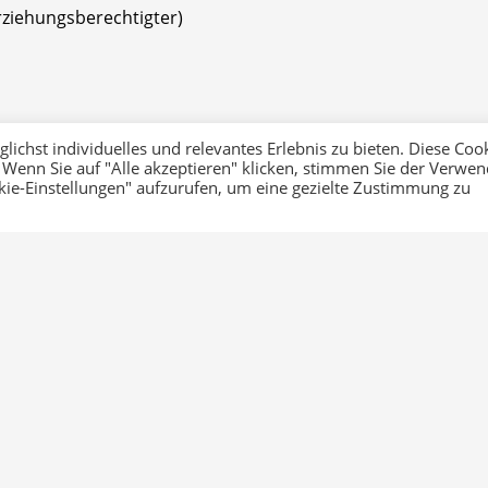
rziehungsberechtigter)
ichst individuelles und relevantes Erlebnis zu bieten. Diese Coo
 Wenn Sie auf "Alle akzeptieren" klicken, stimmen Sie der Verwe
werkstätten ist eine persönliche Schutzausrüstung (PSA) e
okie-Einstellungen" aufzurufen, um eine gezielte Zustimmung zu
ISO 20345:2011) und ist zum Schuljahresbeginn mitzubringe