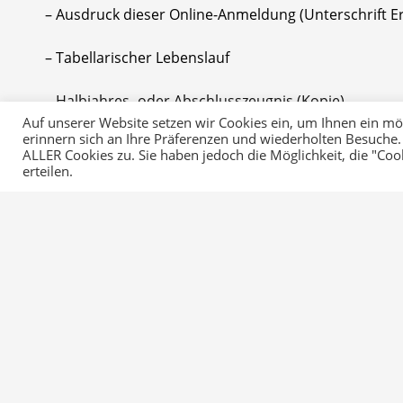
– Ausdruck dieser Online-Anmeldung (Unterschrift E
– Tabellarischer Lebenslauf
– Halbjahres- oder Abschlusszeugnis (Kopie)
Auf unserer Website setzen wir Cookies ein, um Ihnen ein mögl
erinnern sich an Ihre Präferenzen und wiederholten Besuche.
Für den fachpraktischen Unterricht in unseren Schul
ALLER Cookies zu. Sie haben jedoch die Möglichkeit, die "Co
Arbeitskleidung und Sicherheitsschuhe (S1 nach EN 
erteilen.