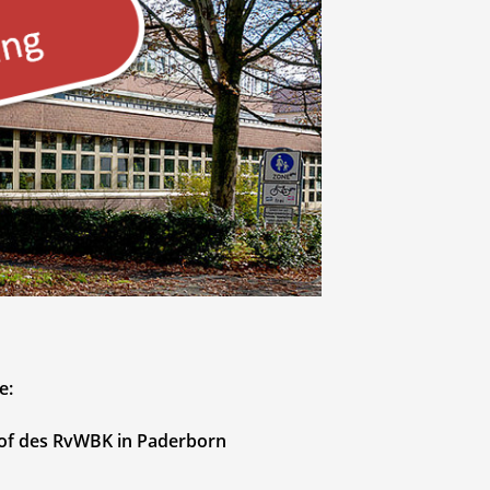
e:
of des RvWBK in Paderborn