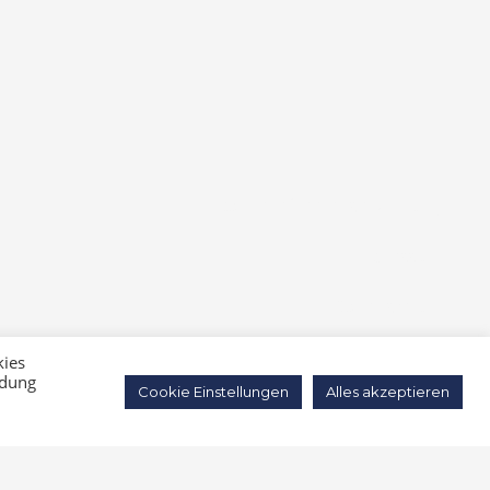
Barrierefreiheitserklärung
Impressum
Datenschutz
kies
ndung
Cookie Einstellungen
Alles akzeptieren