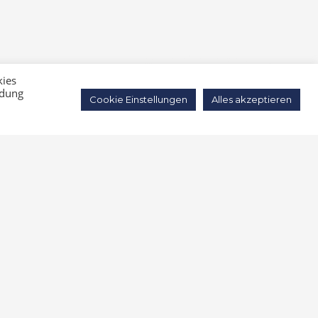
Barrierefreiheitserklärung
kies
ndung
Impressum
Cookie Einstellungen
Alles akzeptieren
Datenschutz