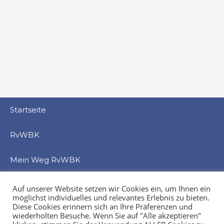
Datenschutz
Startseite
RvWBK
Mein Weg RvWBK
Beratung
Auf unserer Website setzen wir Cookies ein, um Ihnen ein
möglichst individuelles und relevantes Erlebnis zu bieten.
Diese Cookies erinnern sich an Ihre Präferenzen und
Service
wiederholten Besuche. Wenn Sie auf "Alle akzeptieren"