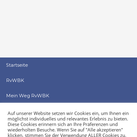
Datenschutz
Startseite
RvWBK
Mein Weg RvWBK
Beratung
Auf unserer Website setzen wir Cookies ein, um Ihnen ein
möglichst individuelles und relevantes Erlebnis zu bieten.
Diese Cookies erinnern sich an Ihre Präferenzen und
Service
wiederholten Besuche. Wenn Sie auf "Alle akzeptieren"
klicken, stimmen Sie der Verwendung ALLER Cookies zu.