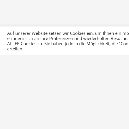
Auf unserer Website setzen wir Cookies ein, um Ihnen ein mögl
Startseite
erinnern sich an Ihre Präferenzen und wiederholten Besuche.
ALLER Cookies zu. Sie haben jedoch die Möglichkeit, die "Co
erteilen.
RvWBK
Mein Weg RvWBK
Beratung
Service
Veranstaltung
Kontakt